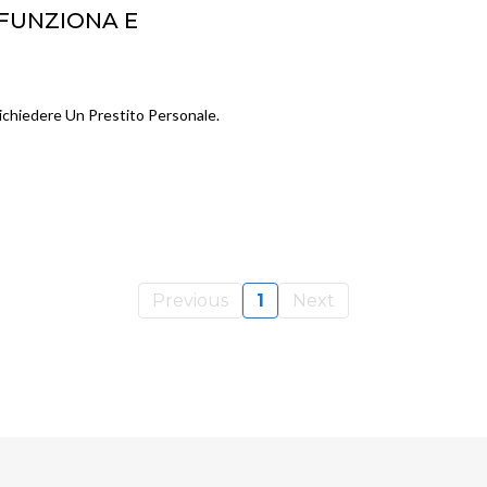
 FUNZIONA E
O
chiedere Un Prestito Personale.
Previous
1
Next