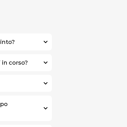
uinto?
 in corso?
mpo