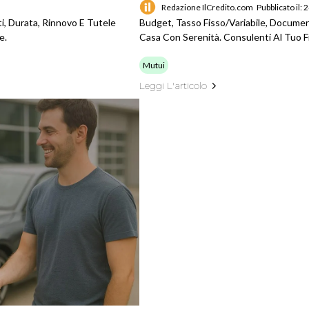
Redazione IlCredito.com
Pubblicato il:
i, Durata, Rinnovo E Tutele
Budget, Tasso Fisso/variabile, Documen
e.
Casa Con Serenità. Consulenti Al Tuo F
Mutui
Leggi L'articolo