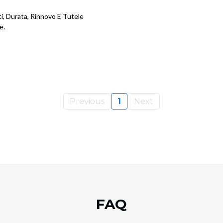
i, Durata, Rinnovo E Tutele
e.
Previous
1
Next
FAQ