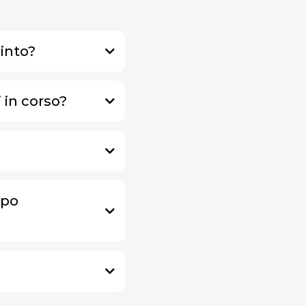
uinto?
 in corso?
mpo